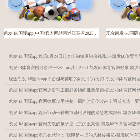
凯发·k8国际app(中国)官方网站阐述江苏省2025至20
凯发k8体育官网登录准一级8mm以上2280-凯发k8体育官网登录,凯
现金凯发·k8国际app平台但与苏联的刚劲军力比拟-凯发k8体育官网
凯发·k8国际app官网之后军工部赶紧组织批量坐褥-凯发k8体育官网
凯发·k8国际app官网失散的孩子是北京的王某铠-凯发k8体育官网登