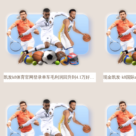
凯发k8体育官网登录单车毛利润回升到4.1万好意思元、利润率