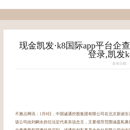
现金凯发·k8国际app平台
登录,凯发
发布日期：20
不雅点网讯：1月8日，中国诚通控股集团有限公司在北京新诞
该公司由刘嗣永担任法定代表东说念主，主要倡导范围涵盖私募