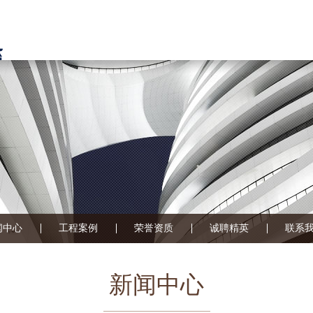
闻中心
工程案例
荣誉资质
诚聘精英
联系
新闻中心