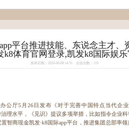
际app平台推进技能、东说念主才
发k8体育官网登录,凯发k8国际娱
发布日期：2026-06-08 14:51 点击次数：119
办公厅5月26日发布《对于完善中国特点当代企
学治理水平，《见识》提议多项举措，比如指令企业科
置智商现金凯发·k8国际app平台，推进集团总部率