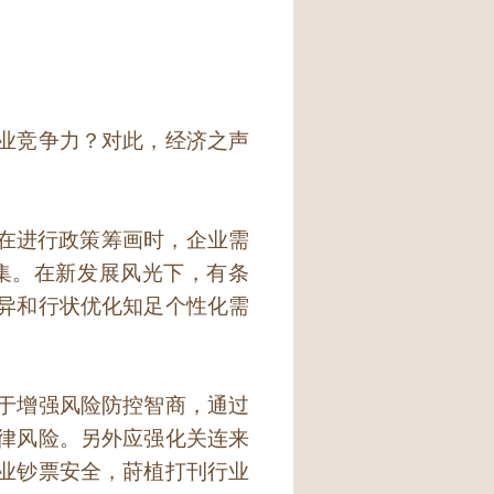
业竞争力？对此，经济之声
，在进行政策筹画时，企业需
集。在新发展风光下，有条
异和行状优化知足个性化需
于增强风险防控智商，通过
律风险。另外应强化关连来
业钞票安全，莳植打刊行业