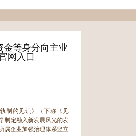
、资金等身分向主业
乐官网入口
业轨制的见识》（下称《见
学制定融入新发展风光的发
领所属企业加强治理体系竖立