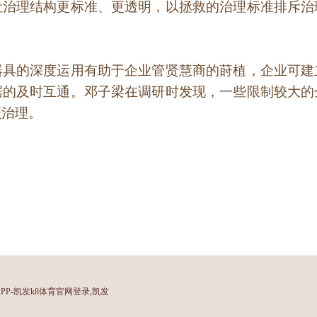
让治理结构更标准、更透明，以拯救的治理标准排斥治
器具的深度运用有助于企业管贤慧商的莳植，企业可建
据的及时互通。邓子梁在调研时发现，一些限制较大的
顺治理。
PP-凯发k8体育官网登录,凯发