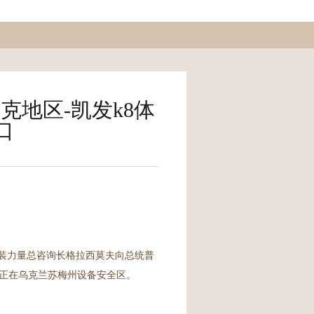
克地区-凯发k8体
口
武装力量总咨询长格拉西莫夫向总统普
正在乌克兰苏梅州设备安全区。