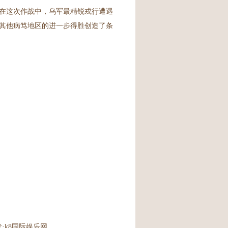
在这次作战中，乌军最精锐戎行遭遇
其他病笃地区的进一步得胜创造了条
·k8国际娱乐网