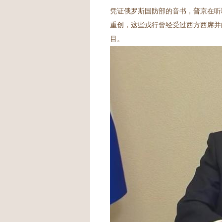
凭证俄罗斯国防部的音书，普京在听
重创，这些戎行曾经受过西方西席并
目。