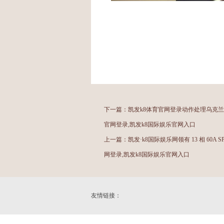
下一篇：
凯发k8体育官网登录动作处理乌克兰
官网登录,凯发k8国际娱乐官网入口
上一篇：
凯发·k8国际娱乐网领有 13 相 60A S
网登录,凯发k8国际娱乐官网入口
友情链接：