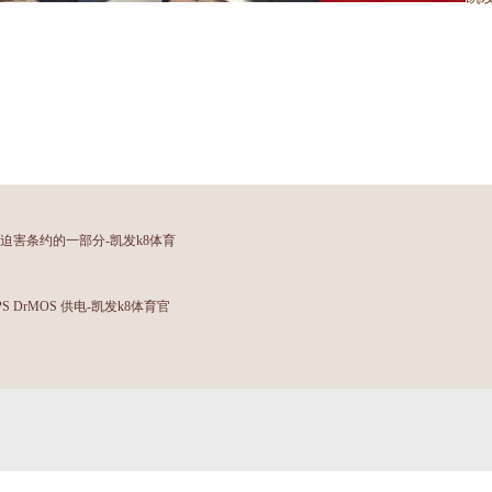
迫害条约的一部分-凯发k8体育
PS DrMOS 供电-凯发k8体育官