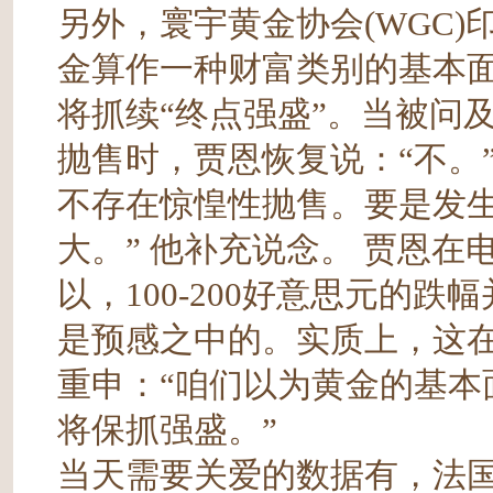
另外，寰宇黄金协会(WGC
金算作一种财富类别的基本面
将抓续“终点强盛”。当被问
抛售时，贾恩恢复说：“不。
不存在惊惶性抛售。要是发
大。” 他补充说念。 贾恩在电
以，100-200好意思元的
是预感之中的。实质上，这在
重申：“咱们以为黄金的基本
将保抓强盛。”
当天需要关爱的数据有，法国