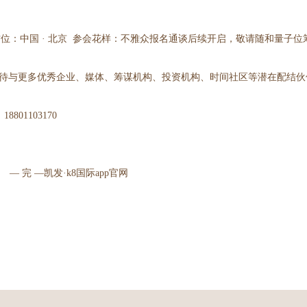
拟定） 方位：中国 · 北京 参会花样：不雅众报名通谈后续开启，敬请随和量子
待与更多优秀企业、媒体、筹谋机构、投资机构、时间社区等潜在配结伙
8801103170
8国际app官网