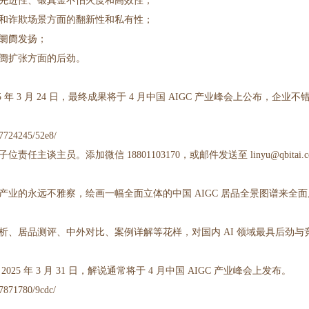
先进性、锻真金不怕火度和高效性；
和诈欺场景方面的翻新性和私有性；
阛阓发扬；
阓扩张方面的后劲。
 年 3 月 24 日，最终成果将于 4 月中国 AIGC 产业峰会上公布，企
724245/52e8/
谈主员。添加微信 18801103170，或邮件发送至 linyu@qbitai.
 产业的永远不雅察，绘画一幅全面立体的中国 AIGC 居品全景图谱来全面
析、居品测评、中外对比、案例详解等花样，对国内 AI 领域最具后劲
5 年 3 月 31 日，解说通常将于 4 月中国 AIGC 产业峰会上发布。
871780/9cdc/