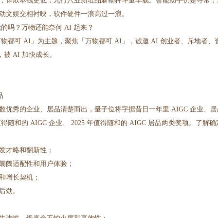
，诈欺本钱更低，九行八业新址品新物种斗量车载。智能助手仍是寻常，A
动文娱交相衬映，软件硬件一浪高过一浪。
赋能的吗？万物还能奈何 AI 起来？
以「万物都可 AI」为主题，聚焦「万物都可 AI」，诚邀 AI 创业者、斥地者
，被 AI 加快成长。
品
多数优秀的企业、居品清楚而出，量子位将字据昔日一年里 AIGC 企业、居品
随和的 AIGC 企业、 2025 年值得随和的 AIGC 居品两类奖项。了解确
发才略和翻新性；
阛阓适配性和用户体验；
和增长契机；
后劲。