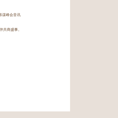
位筹谋峰会音讯
伴共商盛事。