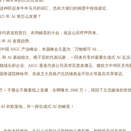
给大模子圈带来的亿点点震憾。
能）这种听起来牛年马月的词汇，也在大佬们的揣度中徐徐接近。
5 年 AI 将怎么发展？
玩家代表追想昔日、布局畴昔的大会，就这么应呼声而来。
年 AI 发展趋势。
届中国 AIGC 产业峰会，本届峰会主题为「万物都可 AI」。
，和 AI 基础按次、模子层的代表玩家，一同来共享对最重生成式 AI 近
域头部企业、AIGC 垂直代表公司高管百度袁佛玉、微软大中华区关玮雅、
智源筹谋院林咏华、东谈主大高瓴卢志武锤真金不怕火等嘉宾共享筹议。
万 + 不雅众不雅看线上直播，全网曝光 2000 万 +，得回了主流媒体的
I 诈欺落地，并一探生成式 AI 的畴昔！