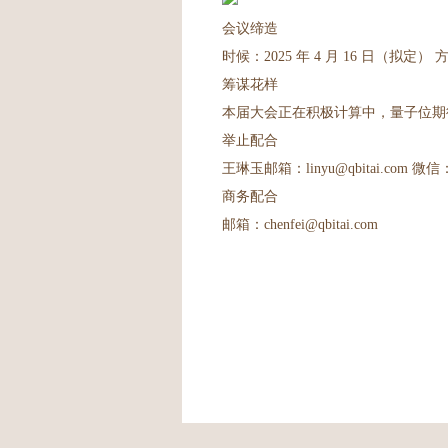
会议缔造
时候：2025 年 4 月 16 日（
筹谋花样
本届大会正在积极计算中，量子位期
举止配合
王琳玉邮箱：linyu@qbitai.com 微信：1
商务配合
邮箱：chenfei@qbitai.com
— 完 —凯发·k