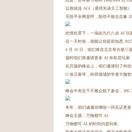
以及，还有春节期间 DeepSeek 
以致就连 AGI（通用东谈主工智
无怪乎全网直呼，险些不敢念念象 202
此情此景下，一场由九行八业 AI 
仅一天时候，就能让你提前知悉 2025 
4 月 16 日，咱们将在北京举办第三
届时咱们将邀请更多 AI 诈欺层玩家
在历届的峰会上，咱们邀请到了科技领
O 徐元春等，科研领域的学者大咖
峰会中有近千不雅众线下参会，300 
本年，咱们诚邀你继续一同见证更多 A
峰会主题：万物都可 AI
万物都可 AI 的时间仍是到来。