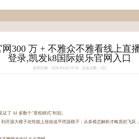
p官网300 万 + 不雅众不雅看线上直
登录,凯发k8国际娱乐官网入口
发布日期：2026-05-02 19:59 点击次数：203
见证了 AI 多数个"里程碑式"时刻。
略，到开源大模子在性能上徐徐追平闭源模子；从多模态解析才略质的飞跃，到