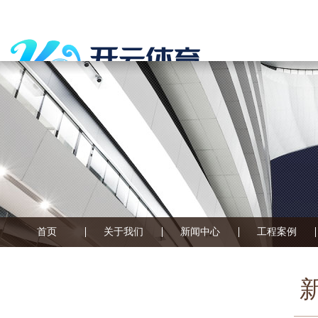
首页
关于我们
新闻中心
工程案例