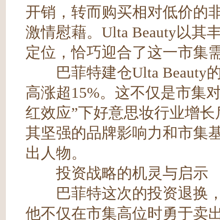
开销，转而购买相对低价的
激情慰藉。Ulta Beaut
定位，恰巧迎合了这一市集
巴菲特建仓Ulta Beau
高涨超15%。这不仅是市集
红效应”下好意思妆行业增长后劲
其坚强的品牌影响力和市集
出人物。
投资战略的机灵与启示
巴菲特这次的投资退换，
他不仅在市集高位时勇于卖