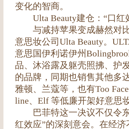
变化的智商。
Ulta Beauty建仓：“
与减持苹果变成赫然对比
意思妆公司Ulta Beauty。U
意思国伊利诺伊州Bolingb
品、沐浴露及躯壳照拂、护发器具
的品牌，同期也销售其他多达
雅顿、兰蔻等，也有Too Faced
line、Elf 等低廉开架好
巴菲特这一决议不仅令东说
红效应”的深刻意会。在经济