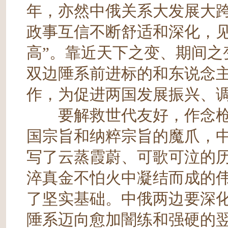
年，亦然中俄关系大发展大跨
政事互信不断舒适和深化，见
高”。靠近天下之变、期间之
双边陲系前进标的和东说念
作，为促进两国发展振兴、
要解救世代友好，作念枪林
国宗旨和纳粹宗旨的魔爪，
写了云蒸霞蔚、可歌可泣的
淬真金不怕火中凝结而成的
了坚实基础。中俄两边要深
陲系迈向愈加闇练和强硬的