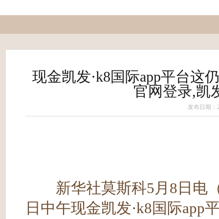
现金凯发·k8国际app平台
官网登录,凯
发布日期：202
新华社莫斯科5月8日电（
日中午现金凯发·k8国际ap