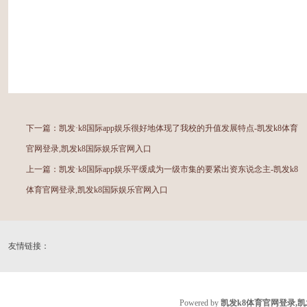
下一篇：
凯发·k8国际app娱乐很好地体现了我校的升值发展特点-凯发k8体育
官网登录,凯发k8国际娱乐官网入口
上一篇：
凯发·k8国际app娱乐平缓成为一级市集的要紧出资东说念主-凯发k8
体育官网登录,凯发k8国际娱乐官网入口
友情链接：
Powered by
凯发k8体育官网登录,